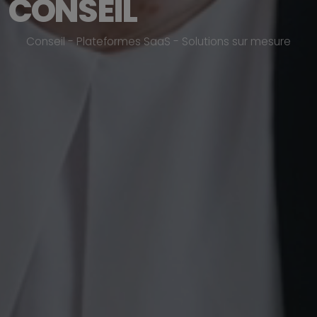
CONSEIL
C
o
n
s
e
i
l
-
P
l
a
t
e
f
o
r
m
e
s
S
a
a
S
-
S
o
l
u
t
i
o
n
s
s
u
r
m
e
s
u
r
e