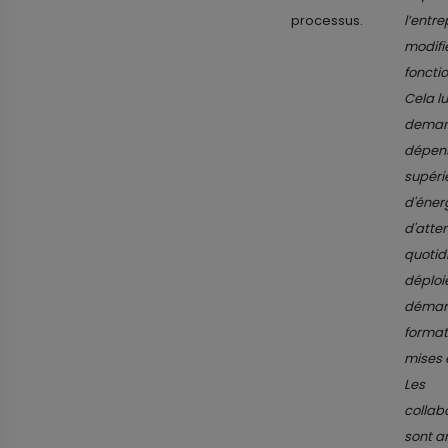
processus.
l’entre
modifi
foncti
Cela lu
deman
dépen
supéri
d'éner
d'atte
quotidi
déplo
démarr
format
mises 
Les
collab
sont 