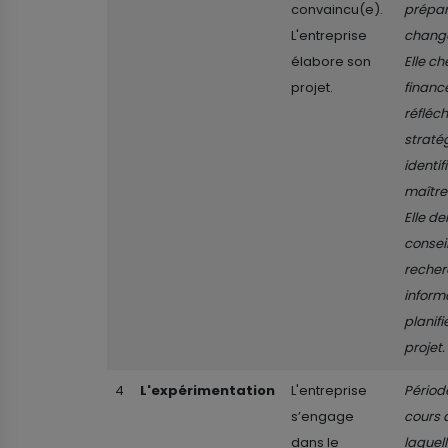
convaincu(e).
prépar
L'entreprise
chang
élabore son
Elle c
projet.
financ
réfléch
stratég
identif
maître
Elle d
conseil
recher
inform
planifi
projet.
4
L'expérimentation
L'entreprise
Périod
s’engage
cours 
dans le
laquel