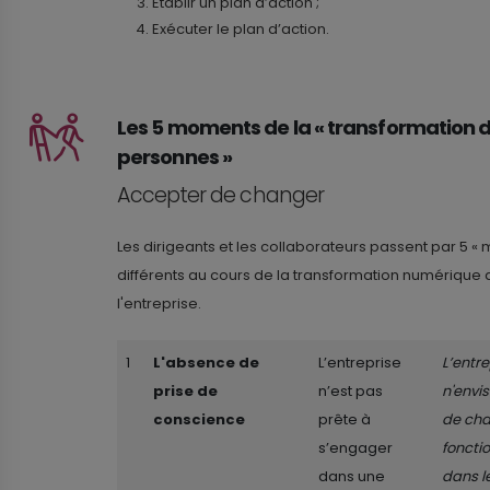
Etablir un plan d’action ;
Exécuter le plan d’action.
Les 5 moments de la « transformation 
personnes »
Accepter de changer
Les dirigeants et les collaborateurs passent par 5 «
différents au cours de la transformation numérique 
l'entreprise.
1
L'absence de
L’entreprise
L’entre
prise de
n’est pas
n'envi
conscience
prête à
de cha
s’engager
foncti
dans une
dans le