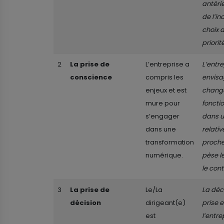
antéri
de l’in
choix 
priorit
2
La prise de
L’entreprise a
L’entre
conscience
compris les
envisa
enjeux et est
chang
mure pour
foncti
s’engager
dans u
dans une
relati
transformation
proche.
numérique.
pèse l
le cont
3
La prise de
Le/La
La déc
décision
dirigeant(e)
prise e
est
l’entre