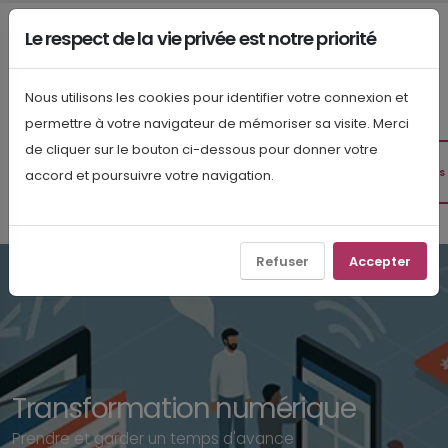
Le respect de la vie privée est notre priorité
Nous utilisons les cookies pour identifier votre connexion et
permettre à votre navigateur de mémoriser sa visite. Merci
Bonnes pratiques pour la
de cliquer sur le bouton ci-dessous pour donner votre
Nos
articles
accord et poursuivre votre navigation.
transformation numérique
Refuser
Accepter
Transformation numérique
Prendre et garder un temps d'avance