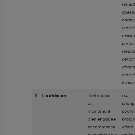
remett
questi
habitu
certai
résiste
certai
révolte
certai
aband
certai
évolue
5
L'adhésion
L’entreprise
Les
est
chang
maintenant
comme
bien engagée
produi
et commence
effets. 
à constater les
maint