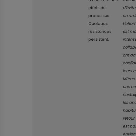
effets du
d'évite
processus.
en arri
Quelques
L'effort
résistances
est mo
persistent.
intense
collab
ont d
confia
leurs 
Même s’
une ce
nostal
les an
habitu
retour 
est par
envisa